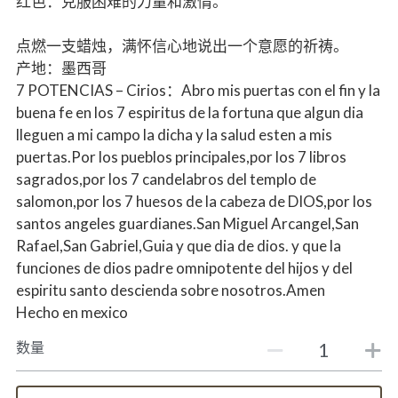
红色：克服困难的力量和激情。
点燃一支蜡烛，满怀信心地说出一个意愿的祈祷。
产地：墨西哥
7 POTENCIAS – Cirios：Abro mis puertas con el fin y la
buena fe en los 7 espiritus de la fortuna que algun dia
lleguen a mi campo la dicha y la salud esten a mis
puertas.Por los pueblos principales,por los 7 libros
sagrados,por los 7 candelabros del templo de
salomon,por los 7 huesos de la cabeza de DIOS,por los
santos angeles guardianes.San Miguel Arcangel,San
Rafael,San Gabriel,Guia y que dia de dios. y que la
funciones de dios padre omnipotente del hijos y del
espiritu santo descienda sobre nosotros.Amen
Hecho en mexico
数量