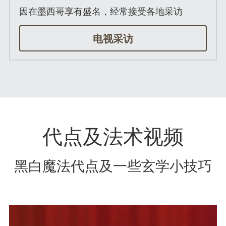
因在墨西哥享有盛名，经常接受各地采访
电视采访
代点及法术视频
黑白魔法代点及一些玄学小技巧