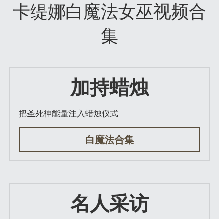
卡缇娜白魔法女巫视频合
集
加持蜡烛
把圣死神能量注入蜡烛仪式
白魔法合集
名人采访