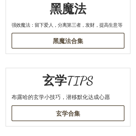
黑魔法
强效魔法：留下爱人，分离第三者，发财，提高生意等
黑魔法合集
玄学TIPS
布露哈的玄学小技巧，潜移默化达成心愿
玄学合集