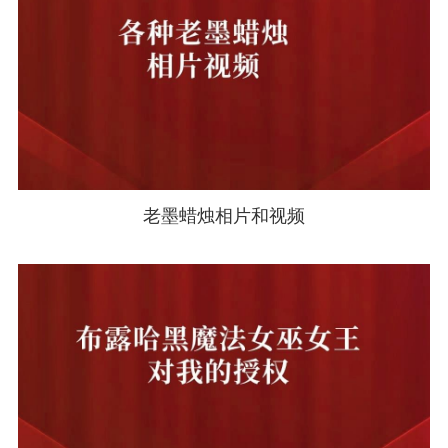
老墨蜡烛相片和视频