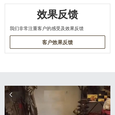
效果反馈
我们非常注重客户的感受及效果反馈
客户效果反馈