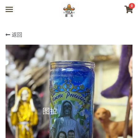
0
×
商品分类
首页
返回
所有商品分类
商城
视频
我们
联系及问题
登录
搜索
微信联系