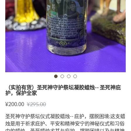
（实拍有货）圣死神守护祭坛凝胶蜡烛-- 圣死神庇
护，保护全家
¥200.00
¥295.00
圣死神守护祭坛仪式凝胶蜡烛-- 庇护，摆脱困境:这支蜡
烛是用于祈求庇护、平安和精神安宁的神秘仪式和习俗
中的蜡烛。圣死蜡烛尤其与庇护、摆脱困境以及与精神