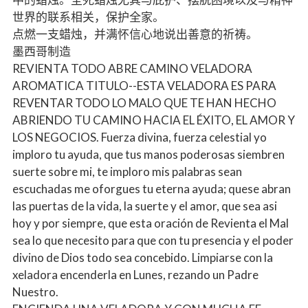
世界的联系相关，保护全家。
点燃一支蜡烛，并满怀信心地说出善意的祈祷。
墨西哥制造
REVIENTA TODO ABRE CAMINO VELADORA
AROMATICA TITULO--ESTA VELADORA ES PARA
REVENTAR TODO LO MALO QUE TE HAN HECHO
ABRIENDO TU CAMINO HACIA EL ÉXITO, EL AMOR Y
LOS NEGOCIOS. Fuerza divina, fuerza celestial yo
imploro tu ayuda, que tus manos poderosas siembren
suerte sobre mi, te imploro mis palabras sean
escuchadas me oforgues tu eterna ayuda; quese abran
las puertas de la vida, la suerte y el amor, que sea asi
hoy y por siempre, que esta oración de Revienta el Mal
sea lo que necesito para que con tu presencia y el poder
divino de Dios todo sea concebido. Limpiarse con la
xeladora encenderla en Lunes, rezando un Padre
Nuestro.