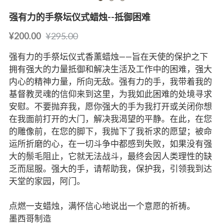
强有力的手祭坛仪式蜡烛--抵御困难
¥200.00
¥295.00
强有力的手祭坛仪式香薰蜡烛——旨在天使的保护之下
拥有强大的力量抵御和解决生活及工作中的困难，强大
内心的精神力量，所向无敌。强有力的手，我带着我的
基督教灵魂的信仰来到这里，为我如此困难的处境寻求
安慰。不要抛弃我，愿你强大的手为我打开或关闭你想
在我面前打开的大门，解决我渴望的平静。在此，在您
的雕像前，在您的脚下，我抛下了我祈求的愿望；被命
运所折磨的心，在一切斗争中都感到失败，如果没有强
大的鬃毛阻止，它就无法战斗，最终会因人类理性的缺
乏而屈服。强大的手，请帮助我，保护我，引领我到达
天堂的家园，阿门。
点燃一支蜡烛，满怀信心地说出一个意愿的祈祷。
墨西哥制造