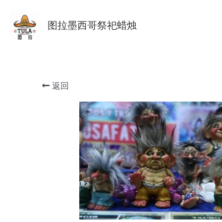
图拉墨西哥祭祀蜡烛
返回