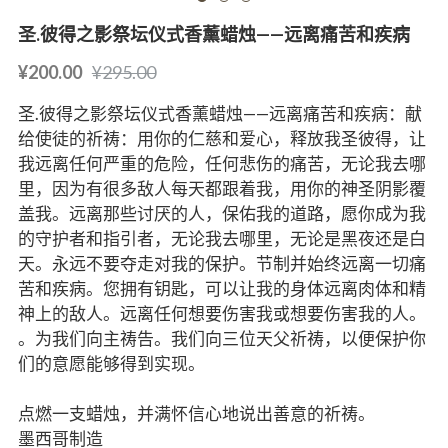
圣.彼得之影祭坛仪式香薰蜡烛——远离痛苦和疾病
¥200.00
¥295.00
圣.彼得之影祭坛仪式香薰蜡烛——远离痛苦和疾病：献
给使徒的祈祷：用你的仁慈和爱心，释放我圣彼得，让
我远离任何严重的危险，任何悲伤的痛苦，无论我去哪
里，因为有很多敌人每天都跟着我，用你的神圣阴影覆
盖我。远离那些讨厌的人，保佑我的道路，愿你成为我
的守护者和指引者，无论我去哪里，无论是黑夜还是白
天。永远不要夺走对我的保护。节制并始终远离一切痛
苦和疾病。您拥有钥匙，可以让我的身体远离肉体和精
神上的敌人。远离任何想要伤害我或想要伤害我的人。
。为我们向主祷告。我们向三位天父祈祷，以便保护你
们的意愿能够得到实现。
点燃一支蜡烛，并满怀信心地说出善意的祈祷。
墨西哥制造