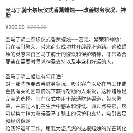
圣马丁骑士祭坛仪式香薰蜡烛——改善财务状况、神
助
¥200.00
¥295.00
圣马丁骑士祭坛仪式香薰蜡烛——富足、繁荣和神助：
旨在吸引繁荣、带来商业成功并开辟经济道路。这款蜡
烛的灵感来自圣马丁骑士的慷慨和保护精神，非常适合
那些在需要时寻求神圣支持以及丰盛和好运的人。
圣马丁骑士蜡烛有何用途？
对于那些想要改善财务状况、吸引客户以及在与工作或
金钱有关的困难情况下获得帮助的人来说，这种蜡烛是
完美的选择。它在仪式中用于疏通财务渠道，带来繁
荣，并鼓励人们在生活中感恩和慷慨。通过点亮它，您
可以集中精力获得圣马丁骑士的保护和支持，吸引富足
和经济稳定。
给我好运和工作。愿我为您点燃的这根蜡烛的光芒转化