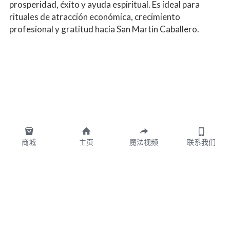
prosperidad, éxito y ayuda espiritual. Es ideal para 
rituales de atracción económica, crecimiento 
profesional y gratitud hacia San Martín Caballero.
商城
主页
魔法视频
联系我们
图拉TULA墨西哥版权所有