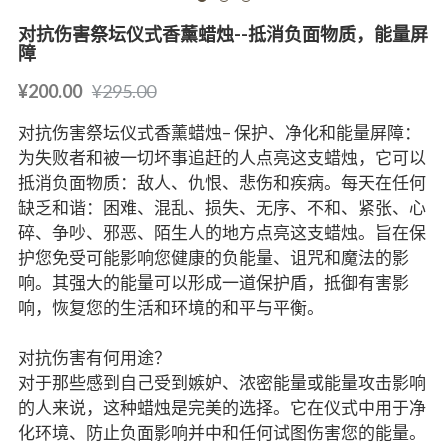
对抗伤害祭坛仪式香薰蜡烛--抵消负面物质，能量屏
障
¥200.00
¥295.00
对抗伤害祭坛仪式香薰蜡烛– 保护、净化和能量屏障：
为失败者和被一切坏事追赶的人点亮这支蜡烛，它可以
抵消负面物质：敌人、仇恨、悲伤和疾病。每天在任何
缺乏和谐：困难、混乱、损失、无序、不和、紧张、心
碎、争吵、邪恶、陌生人的地方点亮这支蜡烛。旨在保
护您免受可能影响您健康的负能量、诅咒和魔法的影
响。其强大的能量可以形成一道保护盾，抵御有害影
响，恢复您的生活和环境的和平与平衡。
对抗伤害有何用途？
对于那些感到自己受到嫉妒、浓密能量或能量攻击影响
的人来说，这种蜡烛是完美的选择。它在仪式中用于净
化环境、防止负面影响并中和任何试图伤害您的能量。