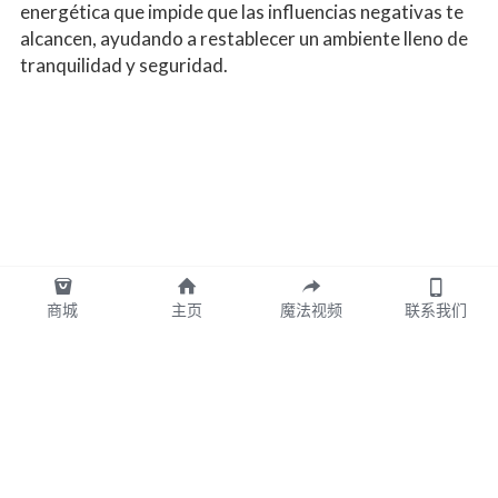
energética que impide que las influencias negativas te 
alcancen, ayudando a restablecer un ambiente lleno de 
tranquilidad y seguridad.
商城
主页
魔法视频
联系我们
图拉TULA墨西哥版权所有