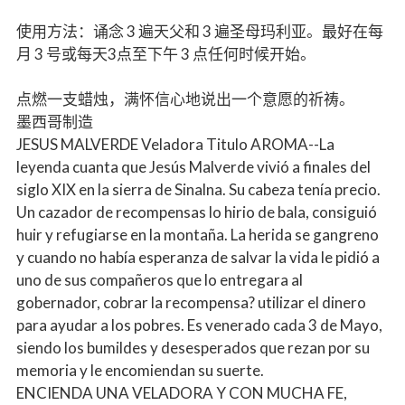
使用方法：诵念 3 遍天父和 3 遍圣母玛利亚。最好在每
月 3 号或每天3点至下午 3 点任何时候开始。
点燃一支蜡烛，满怀信心地说出一个意愿的祈祷。
墨西哥制造
JESUS MALVERDE Veladora Titulo AROMA--La
leyenda cuanta que Jesús Malverde vivió a finales del
siglo XIX en la sierra de Sinalna. Su cabeza tenía precio.
Un cazador de recompensas lo hirio de bala, consiguió
huir y refugiarse en la montaña. La herida se gangreno
y cuando no había esperanza de salvar la vida le pidió a
uno de sus compañeros que lo entregara al
gobernador, cobrar la recompensa? utilizar el dinero
para ayudar a los pobres. Es venerado cada 3 de Mayo,
siendo los bumildes y desesperados que rezan por su
memoria y le encomiendan su suerte.
ENCIENDA UNA VELADORA Y CON MUCHA FE,