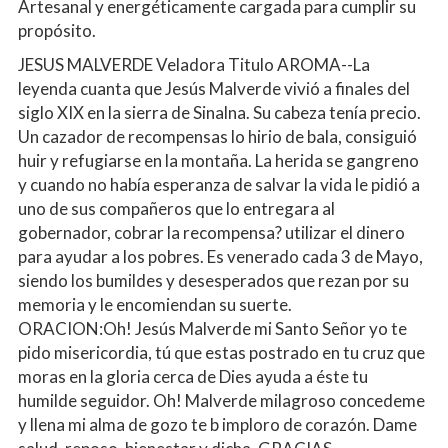
Artesanal y energéticamente cargada para cumplir su 
propósito.
JESUS MALVERDE Veladora Titulo AROMA--La 
leyenda cuanta que Jesús Malverde vivió a finales del 
siglo XIX en la sierra de Sinalna. Su cabeza tenía precio. 
Un cazador de recompensas lo hirio de bala, consiguió 
huir y refugiarse en la montaña. La herida se gangreno 
y cuando no había esperanza de salvar la vida le pidió a 
uno de sus compañeros que lo entregara al 
gobernador, cobrar la recompensa? utilizar el dinero 
para ayudar a los pobres. Es venerado cada 3 de Mayo, 
siendo los bumildes y desesperados que rezan por su 
memoria y le encomiendan su suerte.
ORACION:Oh! Jesús Malverde mi Santo Señor yo te 
pido misericordia, tú que estas postrado en tu cruz que 
moras en la gloria cerca de Dies ayuda a éste tu 
humilde seguidor. Oh! Malverde milagroso concedeme 
y llena mi alma de gozo te b imploro de corazón. Dame 