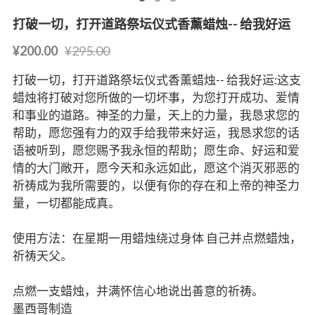
打破一切，打开道路祭坛仪式香薰蜡烛-- 给我好运
¥200.00
¥295.00
打破一切，打开道路祭坛仪式香薰蜡烛-- 给我好运:这支
蜡烛将打破对您所做的一切坏事，为您打开成功、爱情
和事业的道路。神圣的力量，天上的力量，我恳求您的
帮助，愿您强有力的双手给我带来好运，我恳求您的话
语被听到，愿您赐予我永恒的帮助；愿生命、好运和爱
情的大门敞开，愿今天和永远如此，愿这个消灭邪恶的
祈祷成为我所需要的，以便有你的存在和上帝的神圣力
量，一切都能成真。
使用方法：在星期一用蜡烛绕过身体 自己并点燃蜡烛，
祈祷天父。
点燃一支蜡烛，并满怀信心地说出善意的祈祷。
墨西哥制造