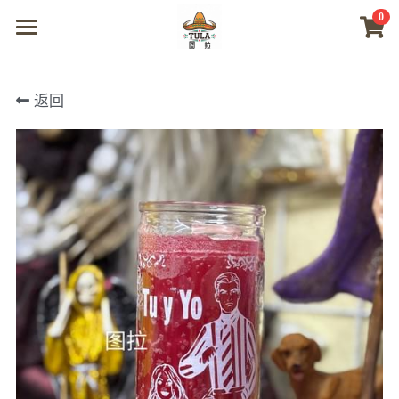
0
×
商品分类
首页
返回
所有商品分类
商城
视频
我们
联系及问题
登录
搜索
微信联系