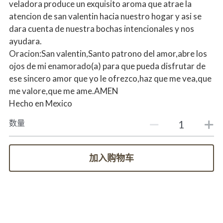
veladora produce un exquisito aroma que atrae la
atencion de san valentin hacia nuestro hogar y asi se
dara cuenta de nuestra bochas intencionales y nos
ayudara.
Oracion:San valentin,Santo patrono del amor,abre los
ojos de mi enamorado(a) para que pueda disfrutar de
ese sincero amor que yo le ofrezco,haz que me vea,que
me valore,que me ame.AMEN
Hecho en Mexico
数量
加入购物车