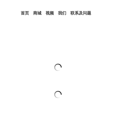
首页
商城
视频
我们
联系及问题
驾驶员祭坛蜡烛——保护、安全和
¥200.00
¥295.00
驾驶员祭坛仪式香薰蜡烛——保护、安
护那些在路上花费大量时间的人们，
心和好运。它是运输人员、经常旅行
避免事故、恶能量和障碍的理想选择
驾驶员蜡烛有何用途？
它非常适合在道路上提供保护，确保