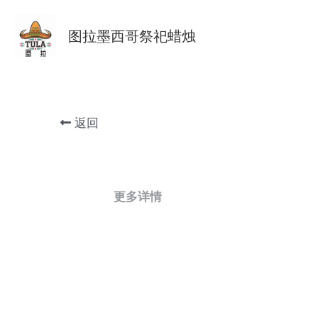
图拉墨西哥祭祀蜡烛
返回