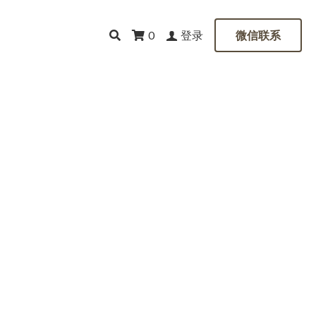
登录
0
微信联系
道路上的好运
全和道路上的好运： 旨在保
为他们的旅途提供安全、安
者和司机在日常工作中寻求
。
旅途安全，并抵御可能影响