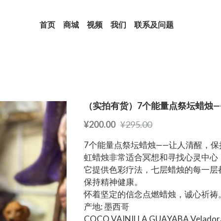
首页
商城
视频
我们
联系及问题
（实拍有货）7个能量点祭坛蜡烛
¥200.00
¥295.00
7个能量点祭坛蜡烛——让人清醒，
虹蜡烛非常适合冥想和寻找心灵中心
它提供色彩疗法，七层蜡烛的每一层
保持精神健康。
怀着坚定的信念点燃蜡烛，诚心祈祷
产地: 墨西哥
COCO VAINILLA GUAYABA Veladora 