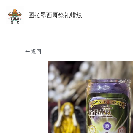
图拉墨西哥祭祀蜡烛
返回