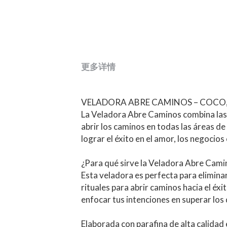
更多详情
VELADORA ABRE CAMINOS – COCO,
La Veladora Abre Caminos combina las p
abrir los caminos en todas las áreas de
lograr el éxito en el amor, los negocios 
¿Para qué sirve la Veladora Abre Cami
Esta veladora es perfecta para eliminar
rituales para abrir caminos hacia el éx
enfocar tus intenciones en superar los
Elaborada con parafina de alta calidad 
perfecta para rituales de apertura de 
Artesanal y energéticamente cargado p