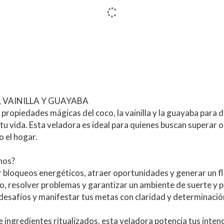
 VAINILLA Y GUAYABA
ropiedades mágicas del coco, la vainilla y la guayaba para d
 tu vida. Esta veladora es ideal para quienes buscan superar o
o el hogar.
nos?
 bloqueos energéticos, atraer oportunidades y generar un flujo
ito, resolver problemas y garantizar un ambiente de suerte y 
 desafíos y manifestar tus metas con claridad y determinació
e ingredientes ritualizados, esta veladora potencia tus inten
caminos, atracción de éxito y resolución de obstáculos energé
ara cumplir su propósito.