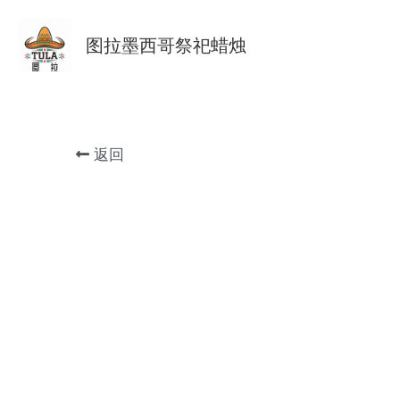
图拉墨西哥祭祀蜡烛
返回