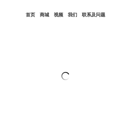
首页
商城
视频
我们
联系及问题
（实拍有货）吸引顾客祭坛蜡烛—
¥200.00
¥295.00
吸引顾客祭坛仪式蜡烛——增加销售
大能量的请求，非常适合吸引客户、
力。它的能量通过仪式化的成分得到
作用，开辟了商业渠道，吸引了新的
经济繁荣。
召唤顾客蜡烛是做什么用的？