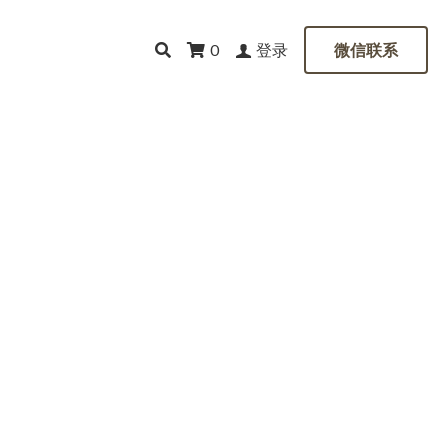
登录
0
微信联系
—增加销售和生意兴隆
和生意兴隆：用于发出具有很
增加销售额和提高企业活
增强，这些成分和谐地发挥
机遇，并产生了源源不断的