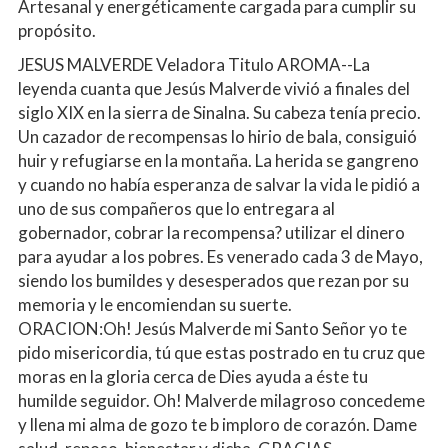
Artesanal y energéticamente cargada para cumplir su 
propósito.
JESUS MALVERDE Veladora Titulo AROMA--La 
leyenda cuanta que Jesús Malverde vivió a finales del 
siglo XIX en la sierra de Sinalna. Su cabeza tenía precio. 
Un cazador de recompensas lo hirio de bala, consiguió 
huir y refugiarse en la montaña. La herida se gangreno 
y cuando no había esperanza de salvar la vida le pidió a 
uno de sus compañeros que lo entregara al 
gobernador, cobrar la recompensa? utilizar el dinero 
para ayudar a los pobres. Es venerado cada 3 de Mayo, 
siendo los bumildes y desesperados que rezan por su 
memoria y le encomiendan su suerte.
ORACION:Oh! Jesús Malverde mi Santo Señor yo te 
pido misericordia, tú que estas postrado en tu cruz que 
moras en la gloria cerca de Dies ayuda a éste tu 
humilde seguidor. Oh! Malverde milagroso concedeme 
y llena mi alma de gozo te b imploro de corazón. Dame 