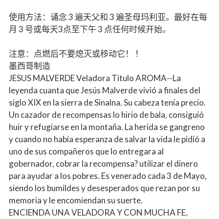
使用方法：诵念 3 遍天父和 3 遍圣母玛利亚。最好在每
月 3 号或每天3点至下午 3 点任何时候开始。
注意：点燃后不要熄灭或移动它！ ！
墨西哥制造
JESUS MALVERDE Veladora Titulo AROMA--La
leyenda cuanta que Jesús Malverde vivió a finales del
siglo XIX en la sierra de Sinalna. Su cabeza tenía precio.
Un cazador de recompensas lo hirio de bala, consiguió
huir y refugiarse en la montaña. La herida se gangreno
y cuando no había esperanza de salvar la vida le pidió a
uno de sus compañeros que lo entregara al
gobernador, cobrar la recompensa? utilizar el dinero
para ayudar a los pobres. Es venerado cada 3 de Mayo,
siendo los bumildes y desesperados que rezan por su
memoria y le encomiendan su suerte.
ENCIENDA UNA VELADORA Y CON MUCHA FE,