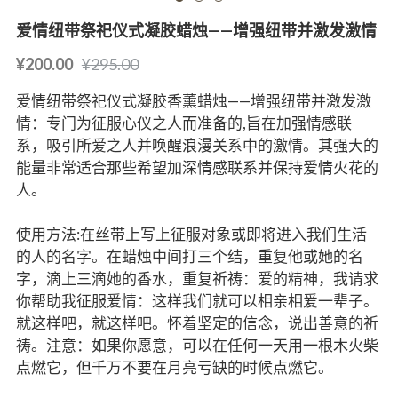
爱情纽带祭祀仪式凝胶蜡烛——增强纽带并激发激情
¥200.00
¥295.00
爱情纽带祭祀仪式凝胶香薰蜡烛——增强纽带并激发激
情：专门为征服心仪之人而准备的,旨在加强情感联
系，吸引所爱之人并唤醒浪漫关系中的激情。其强大的
能量非常适合那些希望加深情感联系并保持爱情火花的
人。
使用方法:在丝带上写上征服对象或即将进入我们生活
的人的名字。在蜡烛中间打三个结，重复他或她的名
字，滴上三滴她的香水，重复祈祷：爱的精神，我请求
你帮助我征服爱情：这样我们就可以相亲相爱一辈子。
就这样吧，就这样吧。怀着坚定的信念，说出善意的祈
祷。注意：如果你愿意，可以在任何一天用一根木火柴
点燃它，但千万不要在月亮亏缺的时候点燃它。