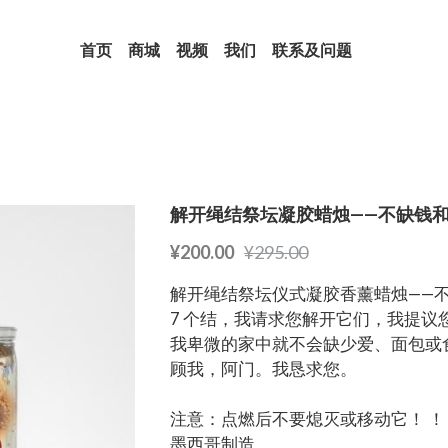
首页
商城
视频
我们
联系及问题
解开绳结祭坛凝胶蜡烛——不缺钱
¥200.00
¥295.00
解开绳结祭坛仪式凝胶香薰蜡烛——
7 个结，我请求您解开它们，我提议
我卑微的家中就不会缺少爱、面包或
顾我，阿门。我恳求您。
注意：点燃后不要熄灭或移动它！ ！
墨西哥制造