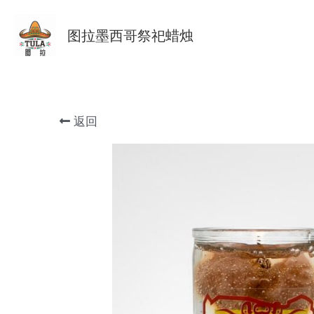
图拉墨西哥祭祀蜡烛
返回