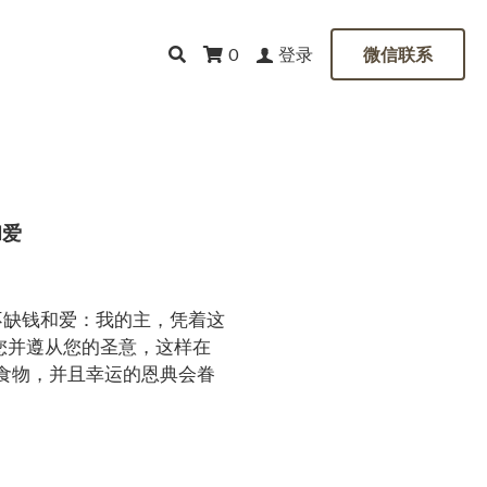
登录
0
微信联系
和爱
不缺钱和爱：我的主，凭着这
您并遵从您的圣意，这样在
食物，并且幸运的恩典会眷