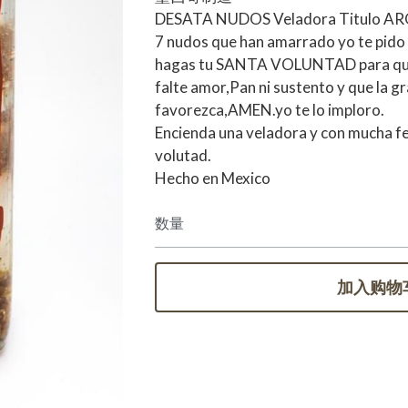
DESATA NUDOS Veladora Titulo ARO
7 nudos que han amarrado yo te pido 
hagas tu SANTA VOLUNTAD para que
falte amor,Pan ni sustento y que la gr
favorezca,AMEN.yo te lo imploro.
Encienda una veladora y con mucha fe
volutad.
Hecho en Mexico
数量
加入购物