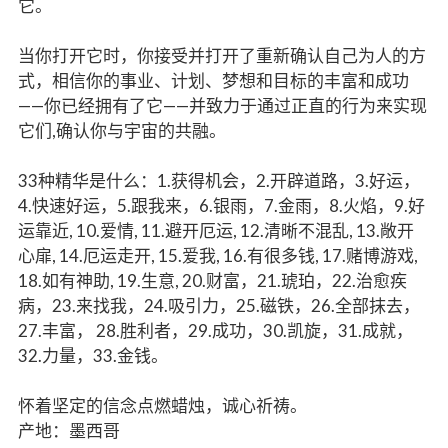
它。
当你打开它时，你接受并打开了重新确认自己为人的方
式，相信你的事业、计划、梦想和目标的丰富和成功
——你已经拥有了它——并致力于通过正直的行为来实现
它们,确认你与宇宙的共融。
33种精华是什么：1.获得机会，2.开辟道路，3.好运，
4.快速好运，5.跟我来，6.银雨，7.金雨，8.火焰，9.好
运靠近, 10.爱情, 11.避开厄运, 12.清晰不混乱, 13.敞开
心扉, 14.厄运走开, 15.爱我, 16.有很多钱, 17.赌博游戏,
18.如有神助, 19.生意, 20.财富，21.琥珀，22.治愈疾
病，23.来找我，24.吸引力，25.磁铁，26.全部抹去，
27.丰富， 28.胜利者，29.成功，30.凯旋，31.成就，
32.力量，33.金钱。
怀着坚定的信念点燃蜡烛，诚心祈祷。
产地：墨西哥