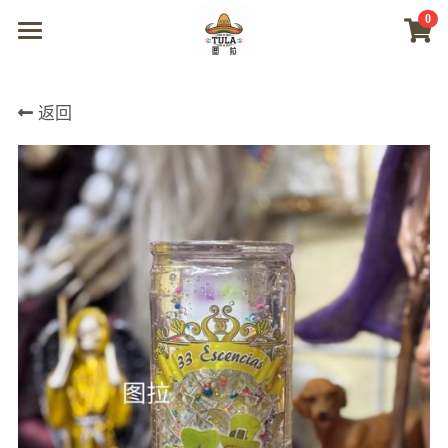
0
×
商品分类
首页
返回
所有商品分类
商城
视频
我们
联系及问题
登录
搜索
微信联系