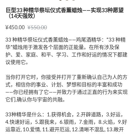
巨型33 种精华祭坛仪式香薰蜡烛——实现33种愿望
（14天强效）
¥450.00
¥550.00
33 种精华祭坛仪式香薰蜡烛——鸡尾酒精华：“33 种精
华”蜡烛用于激发各个层面的正能量。在所有涉及保
护、爱、家庭、和平、学习、工作和好运的情况下都建
议使用它。
当你打开它时，你接受并打开了重新确认自己为人的方
式，相信你的事业、计划、梦想和目标的丰富和成功
——你已经拥有了它——并致力于通过正直的行为来实现
它们,确认你与宇宙的共融。
33种精华是什么：1.获得机会，2.开辟道路，3.好运，
4.快速好运，5.跟我来，6.银雨，7.金雨，8.火焰，9.好
运靠近, 10.爱情, 11.避开厄运, 12.清晰不混乱, 13.敞开