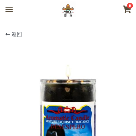
0
×
商品分类
首页
返回
所有商品分类
商城
视频
我们
联系及问题
登录
搜索
微信联系