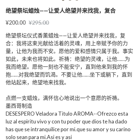
绝望祭坛蜡烛——让爱人绝望并来找我，复合
¥200.00
¥295.00
绝望祭坛仪式香薰蜡烛——让爱人绝望并来找我，复
合：我将这束光献给活着的灵魂，用上帝赋予你的力
量，让他为我而不安。愿他的爱和感情只属于我。事实
如此，未来也将如此。祈祷：绝望的灵魂，让他……为
我而绝望。愿他一刻也不能安宁，直到他来到我的怀
抱……对我绝望而饥渴。不要让他……坐下或躺下，直到
他站起来，绝望地来找我。
点燃一支蜡烛，满怀信心地说出一个意愿的祈祷。
墨西哥制造
DESESPERO Veladora Titulo AROMA--Ofrezco esta
luz al espiritu vivo y con tu poder que dios te ha dado
has que se intranquilice por mi.que su amor y su carino
solo sean para mi.Asi es y asi