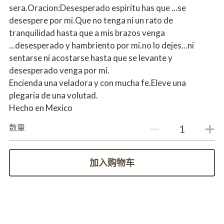
sera.Oracion:Desesperado espiritu has que ...se
desespere por mi.Que no tenga ni un rato de
tranquilidad hasta que a mis brazos venga
...desesperado y hambriento por mi.no lo dejes...ni
sentarse ni acostarse hasta que se levante y
desesperado venga por mi.
Encienda una veladora y con mucha fe.Eleve una
plegaria de una volutad.
Hecho en Mexico
数量
加入购物车