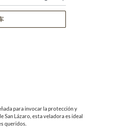
车
 para invocar la protección y 
 San Lázaro, esta veladora es ideal 
es queridos.
dad. Se utiliza en rituales de sanación 
Al encenderla, pide con fe por la 