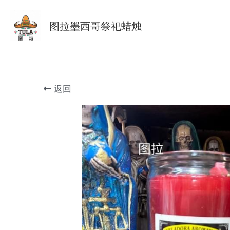
图拉墨西哥祭祀蜡烛
返回