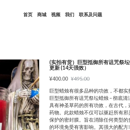
首页
商城
视频
我们
联系及问题
(实拍有货）巨型抵御所有诅咒祭坛蜡
更新 (14天强效）
¥400.00
¥495.00
巨型蜡烛有很多品种的功效，不都实
巨型抵御所有诅咒祭坛蜡烛 – 彻底
具有神圣草药的所有功效，在古代，
药物。此款蜡烛不仅可以驱赶所有邪
保护的密封膜。旨在消除任何类型的
的环境免受有害影响。其强大的配方