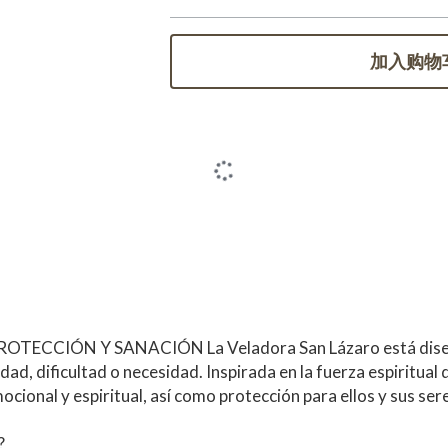
加入购物
CCIÓN Y SANACIÓN La Veladora San Lázaro está diseñada
 dificultad o necesidad. Inspirada en la fuerza espiritual de
ocional y espiritual, así como protección para ellos y sus ser
?
perar enfermedades, y fortalecer la fe en momentos de adversi
en recibir la intercesión divina para restablecer el bienestar. 
 de quienes más lo necesiten.