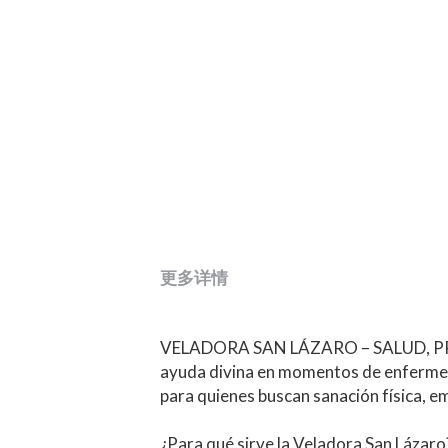
更多详情
VELADORA SAN LÁZARO – SALUD, PROTE
ayuda divina en momentos de enfermedad,
para quienes buscan sanación física, em
¿Para qué sirve la Veladora San Lázaro
Es perfecta para pedir por la salud, su
y protección, enfocando tus intenciones 
sanación y la armonía en tu vida o en la