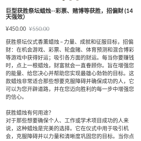
巨型获胜祭坛蜡烛--彩票、赌博等获胜，招偏财 (14
天强效）
¥450.00
¥550.00
获胜祭坛仪式香薰蜡烛 – 力量、成就和征服目标，招偏
财：在机会游戏、彩票、轮盘赌、体育预测和混合博彩
等游戏中获得好运；吸引各方面的财运。每当你要赚钱
时，点上一根蜡烛，财富就会一直眷顾你。旨在增强您
的能量、给您决心并帮助您实现最雄心勃勃的目标。这
款蜡烛非常适合那些想要克服障碍并确保成功的人，它
可以为您开辟道路，并在您迈向胜利的每一步中增强您
的信心。
获胜蜡烛有何用途？
对于那些想要确保个人、工作或学术项目成功的人来
说，这种蜡烛是完美的选择。它在仪式中用于吸引机
会，克服障碍并以力量和清晰度巩固您的目标。当你点