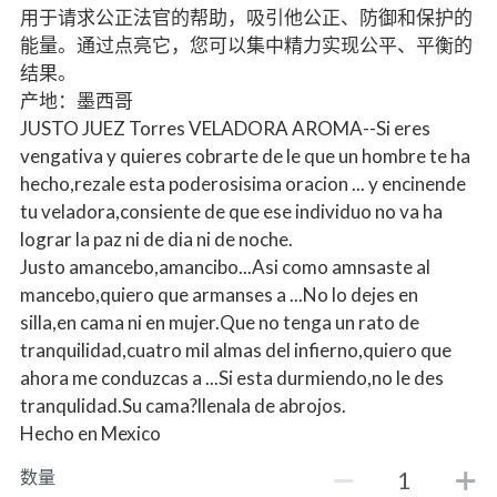
用于请求公正法官的帮助，吸引他公正、防御和保护的
能量。通过点亮它，您可以集中精力实现公平、平衡的
结果。
产地：墨西哥
JUSTO JUEZ Torres VELADORA AROMA--Si eres
vengativa y quieres cobrarte de le que un hombre te ha
hecho,rezale esta poderosisima oracion ... y encinende
tu veladora,consiente de que ese individuo no va ha
lograr la paz ni de dia ni de noche.
Justo amancebo,amancibo...Asi como amnsaste al
mancebo,quiero que armanses a ...No lo dejes en
silla,en cama ni en mujer.Que no tenga un rato de
tranquilidad,cuatro mil almas del infierno,quiero que
ahora me conduzcas a ...Si esta durmiendo,no le des
tranqulidad.Su cama?llenala de abrojos.
Hecho en Mexico
数量