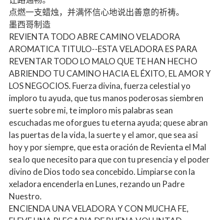
点燃一支蜡烛，并满怀信心地说出善意的祈祷。
墨西哥制造
REVIENTA TODO ABRE CAMINO VELADORA
AROMATICA TITULO--ESTA VELADORA ES PARA
REVENTAR TODO LO MALO QUE TE HAN HECHO
ABRIENDO TU CAMINO HACIA EL ÉXITO, EL AMOR Y
LOS NEGOCIOS. Fuerza divina, fuerza celestial yo
imploro tu ayuda, que tus manos poderosas siembren
suerte sobre mi, te imploro mis palabras sean
escuchadas me oforgues tu eterna ayuda; quese abran
las puertas de la vida, la suerte y el amor, que sea asi
hoy y por siempre, que esta oración de Revienta el Mal
sea lo que necesito para que con tu presencia y el poder
divino de Dios todo sea concebido. Limpiarse con la
xeladora encenderla en Lunes, rezando un Padre
Nuestro.
ENCIENDA UNA VELADORA Y CON MUCHA FE,