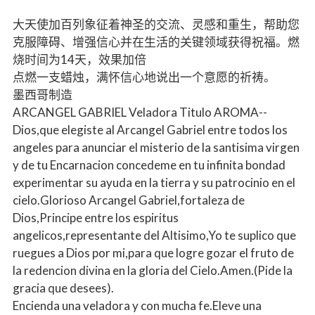
大天使加百列象征着神圣的交流、灵感和重生，帮助您
克服障碍、增强信心并在生活的关键领域获得祝福。燃
烧时间为14天，效果加倍
点燃一支蜡烛，满怀信心地说出一个意愿的祈祷。
墨西哥制造
ARCANGEL GABRIEL Veladora Titulo AROMA--
Dios,que elegiste al Arcangel Gabriel entre todos los
angeles para anunciar el misterio de la santisima virgen
y de tu Encarnacion concedeme en tu infinita bondad
experimentar su ayuda en la tierra y su patrocinio en el
cielo.Glorioso Arcangel Gabriel,fortaleza de
Dios,Principe entre los espiritus
angelicos,representante del Altisimo,Yo te suplico que
ruegues a Dios por mi,para que logre gozar el fruto de
la redencion divina en la gloria del Cielo.Amen.(Pide la
gracia que desees).
Encienda una veladora y con mucha fe.Eleve una