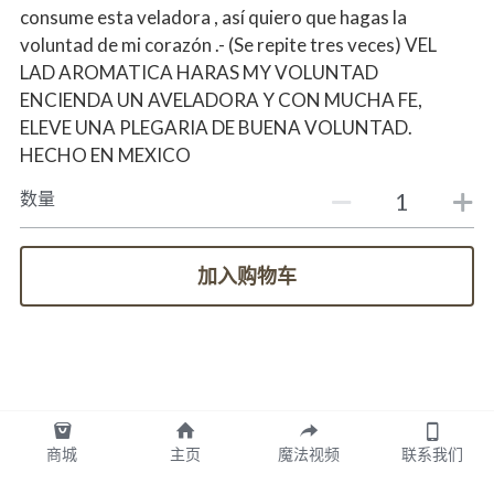
consume esta veladora , así quiero que hagas la
voluntad de mi corazón .- (Se repite tres veces) VEL
LAD AROMATICA HARAS MY VOLUNTAD
ENCIENDA UN AVELADORA Y CON MUCHA FE,
ELEVE UNA PLEGARIA DE BUENA VOLUNTAD.
HECHO EN MEXICO
数量
加入购物车
商城
主页
魔法视频
联系我们