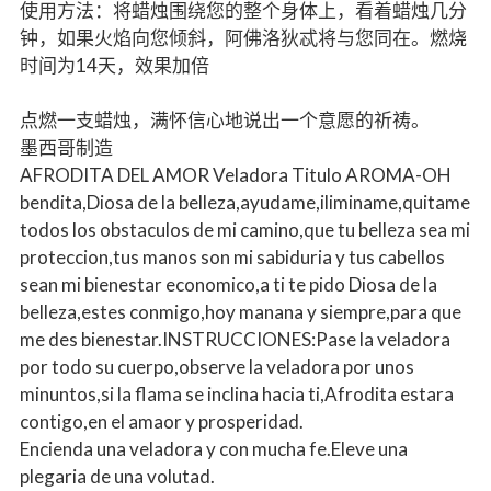
使用方法：将蜡烛围绕您的整个身体上，看着蜡烛几分
钟，如果火焰向您倾斜，阿佛洛狄忒将与您同在。燃烧
时间为14天，效果加倍
点燃一支蜡烛，满怀信心地说出一个意愿的祈祷。
墨西哥制造
AFRODITA DEL AMOR Veladora Titulo AROMA-OH
bendita,Diosa de la belleza,ayudame,iliminame,quitame
todos los obstaculos de mi camino,que tu belleza sea mi
proteccion,tus manos son mi sabiduria y tus cabellos
sean mi bienestar economico,a ti te pido Diosa de la
belleza,estes conmigo,hoy manana y siempre,para que
me des bienestar.INSTRUCCIONES:Pase la veladora
por todo su cuerpo,observe la veladora por unos
minuntos,si la flama se inclina hacia ti,Afrodita estara
contigo,en el amaor y prosperidad.
Encienda una veladora y con mucha fe.Eleve una
plegaria de una volutad.