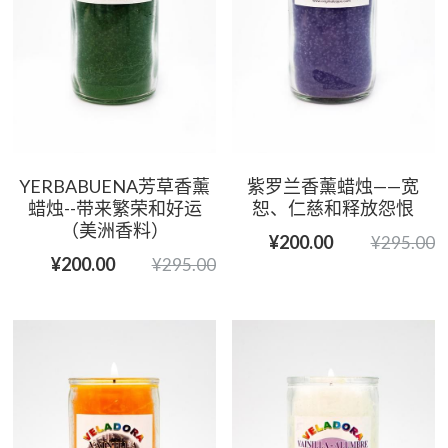
YERBABUENA芳草香薰
紫罗兰香薰蜡烛——宽
蜡烛--带来繁荣和好运
恕、仁慈和释放怨恨
（美洲香料）
¥200.00
¥295.00
¥200.00
¥295.00