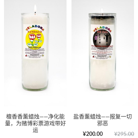
檀香香薰蜡烛——净化能
盐香薰蜡烛——报复一切
量，为赌博彩票游戏带好
邪恶
运
¥200.00
¥295.00