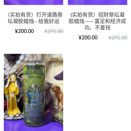
（实拍有货）打开道路祭
(实拍有货）招财祭坛凝
坛凝胶蜡烛-- 给我好运
胶蜡烛 —— 富足和经济成
功、不差钱
¥200.00
¥295.00
¥200.00
¥295.00