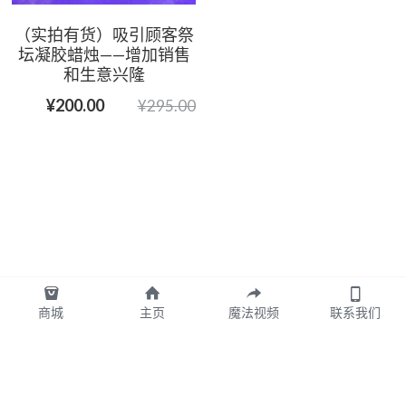
（实拍有货）吸引顾客祭
坛凝胶蜡烛——增加销售
和生意兴隆
¥200.00
¥295.00
商城
主页
魔法视频
联系我们