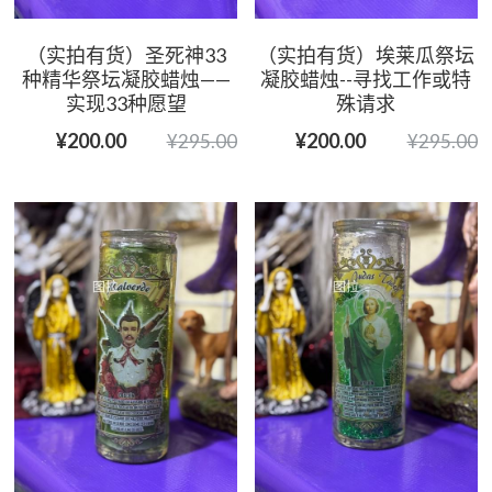
（实拍有货）圣死神33
（实拍有货）埃莱瓜祭坛
种精华祭坛凝胶蜡烛——
凝胶蜡烛--寻找工作或特
实现33种愿望
殊请求
¥200.00
¥200.00
¥295.00
¥295.00