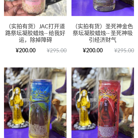
（实拍有货）JAC打开道
（实拍有货）圣死神金色
路祭坛凝胶蜡烛-- 给我好
祭坛凝胶蜡烛-- 圣死神吸
运，除掉障碍
引经济财气
¥200.00
¥200.00
¥295.00
¥295.00