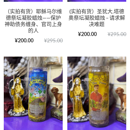
（实拍有货）耶稣马尔维
(实拍有货）圣犹大.塔德
德祭坛凝胶蜡烛——保护
奥祭坛凝胶蜡烛 – 请求解
神助债务缠身、官司上身
决难题
的人
¥200.00
¥295.00
¥200.00
¥295.00