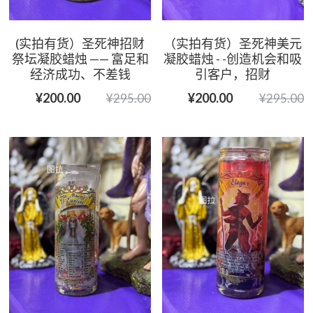
(实拍有货）圣死神招财
（实拍有货）圣死神美元
祭坛凝胶蜡烛 —— 富足和
凝胶蜡烛 - -创造机会和吸
经济成功、不差钱
引客户，招财
¥200.00
¥200.00
¥295.00
¥295.00