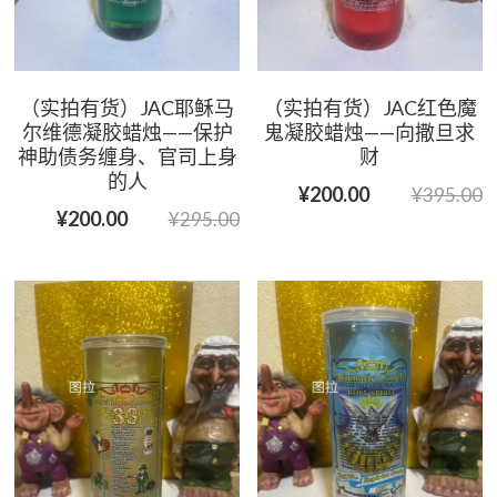
（实拍有货）JAC耶稣马
（实拍有货）JAC红色魔
尔维德凝胶蜡烛——保护
鬼凝胶蜡烛——向撒旦求
神助债务缠身、官司上身
财
的人
¥200.00
¥395.00
¥200.00
¥295.00