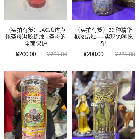
（实拍有货）JAC瓜达卢
（实拍有货）33 种精华
佩圣母凝胶蜡烛 – 圣母的
凝胶蜡烛——实现33种愿
全面保护
望
¥200.00
¥200.00
¥295.00
¥295.00