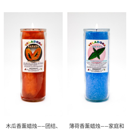
木瓜香薰蜡烛——团结、
薄荷香薰蜡烛——家庭和