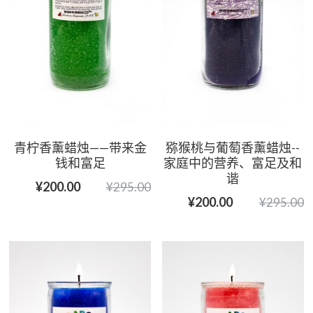
青柠香薰蜡烛——带来金
猕猴桃与葡萄香薰蜡烛--
钱和富足
家庭中的营养、富足及和
谐
¥200.00
¥295.00
¥200.00
¥295.00