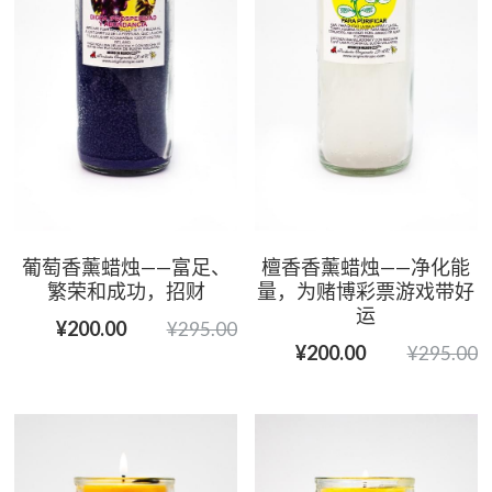
葡萄香薰蜡烛——富足、
檀香香薰蜡烛——净化能
繁荣和成功，招财
量，为赌博彩票游戏带好
运
¥200.00
¥295.00
¥200.00
¥295.00