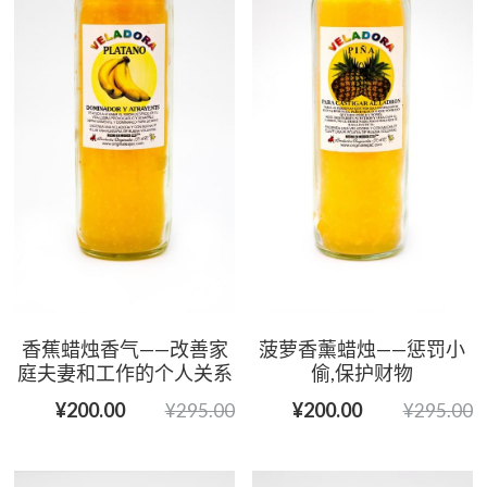
香蕉蜡烛香气——改善家
菠萝香薰蜡烛——惩罚小
庭夫妻和工作的个人关系
偷,保护财物
¥200.00
¥200.00
¥295.00
¥295.00