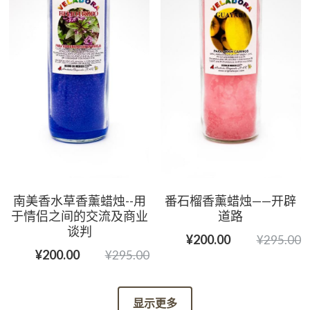
南美香水草香薰蜡烛--用
番石榴香薰蜡烛——开辟
于情侣之间的交流及商业
道路
谈判
¥200.00
¥295.00
¥200.00
¥295.00
显示更多