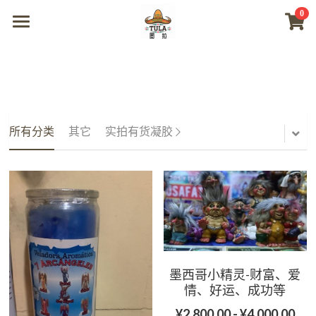
0
×
商品分类
首页
所有商品分类
商城
视频
所有分类
其它
实拍有货凝胶
我们
联系及问题
登录
搜索
墨西哥小精灵-财富、爱
情、好运、成功等
微信联系
¥2,800.00 - ¥4,000.00