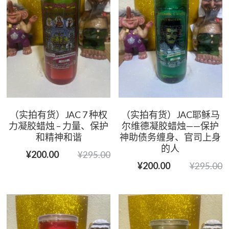
（实拍有货）JAC 7 种权
（实拍有货）JAC耶稣马
力凝胶蜡烛 – 力量、保护
尔维德凝胶蜡烛——保护
和精神和谐
神助债务缠身、官司上身
的人
¥200.00
¥295.00
¥200.00
¥295.00