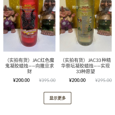
（实拍有货）JAC红色魔
（实拍有货）JAC33 种精
鬼凝胶蜡烛——向撒旦求
华祭坛凝胶蜡烛——实现
财
33种愿望
¥200.00
¥200.00
¥395.00
¥295.00
显示更多