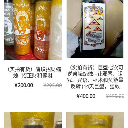
（实拍有货）巨型七次可
（实拍有货）唐璜招财蜡
逆祭坛蜡烛—让邪恶、诅
烛--招正财和偏财
咒、咒语、巫术和负能量
¥200.00
¥295.00
反转 (14天巨型，强效
¥400.00
¥495.00