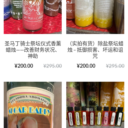
圣马丁骑士祭坛仪式香薰
（实拍有货）除盐祭坛蜡
蜡烛——改善财务状况、
烛 – 抵御损害、坏运和诅
神助
咒
¥200.00
¥200.00
¥295.00
¥295.00