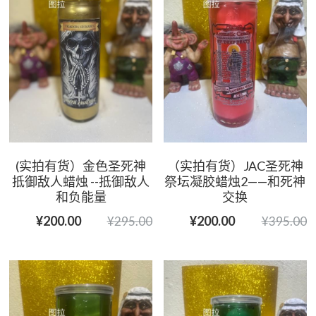
(实拍有货）金色圣死神
（实拍有货）JAC圣死神
抵御敌人蜡烛 --抵御敌人
祭坛凝胶蜡烛2——和死神
和负能量
交换
¥200.00
¥200.00
¥295.00
¥395.00