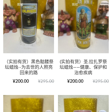
（实拍有货）黑色骷髅祭
(实拍有货）圣.拉扎罗祭
坛蜡烛--为去世的人照亮
坛蜡烛——健康、保护和
回来的路
治愈疾病
¥200.00
¥200.00
¥295.00
¥295.00