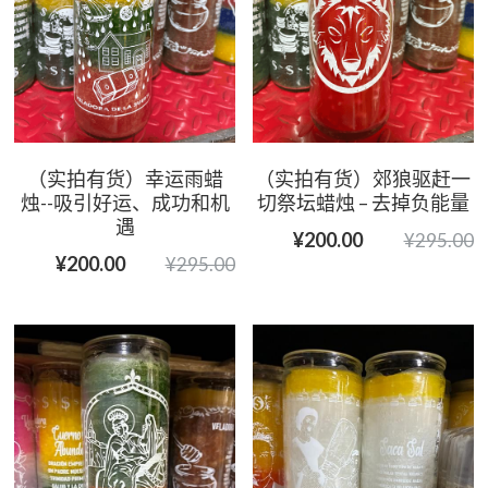
（实拍有货）幸运雨蜡
（实拍有货）郊狼驱赶一
烛--吸引好运、成功和机
切祭坛蜡烛 – 去掉负能量
遇
¥200.00
¥295.00
¥200.00
¥295.00