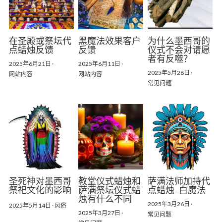
在圣殿或祭坛代
黑魔法效果客户
为什么墨西哥的
点蜡烛反馈
反馈
仪式不会对请愿
者有反噬？
2025年6月21日
·
2025年6月11日
·
2025年5月28日
·
网站内容
网站内容
常见问题
圣死神对墨西哥
教堂仪式蜡烛和
萨满法师加持代
祭祀文化的影响
萨满祭坛仪式蜡
点蜡烛-白魔法
烛有什么不同
2025年3月26日
·
2025年5月14日
·
风俗
2025年3月27日
·
常见问题