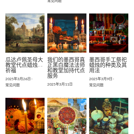
常见问题
瓜达卢佩圣母大
我们的墨西哥真
墨西哥手工祭祀
教堂代点蜡烛--
正黑白魔法法师
蜡烛的种类及其
祈福
和教堂加持代点
用法
服务
2025年3月26日
·
2025年3月9日
·
2025年3月11日
常见问题
常见问题