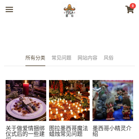
0
×
商品分类
首页
所有商品分类
商城
视频
所有分类
常见问题
网站内容
风俗
我们
联系及问题
登录
搜索
微信联系
关于做爱情捆绑
图拉墨西哥魔法
墨西哥小精灵介
仪式后的一些建
蜡烛常见问题
绍